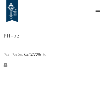
PH-02
Por
Posted
05/12/2016
In