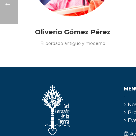
Oliverio Gómez Pérez
El bordado antiguo y moderno
MEN
-
> No
> Pr
> Ev
Av