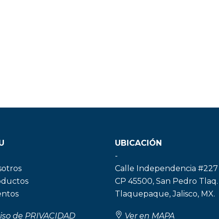
U
UBICACIÓN
-
sotros
Calle Independencia #227
oductos
CP 45500, San Pedro Tlaq.
entos
Tlaquepaque, Jalisco, MX.
iso de PRIVACIDAD
Ver en MAPA